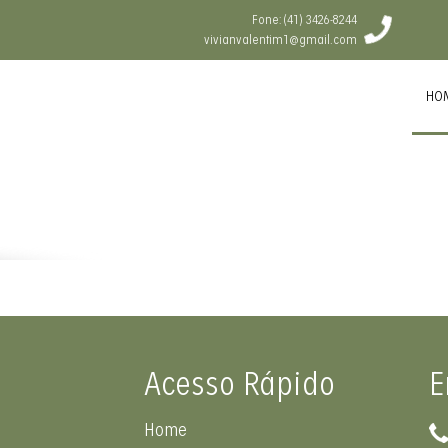
Fone: (41) 3426-8244
vivianvalentim1@gmail.com
HO
Acesso Rápido
E
Home