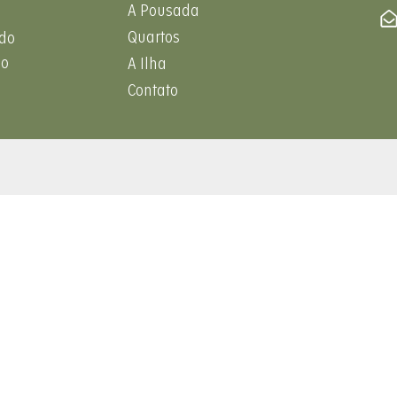
A Pousada
Quartos
 do
do
A Ilha
Contato