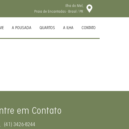
Ilha do Mel,
Praia de Encantadas - Brasil / PR
ME
A POUSADA
QUARTOS
A ILHA
CONTATO
ntre em Contato
(41) 3426-8244